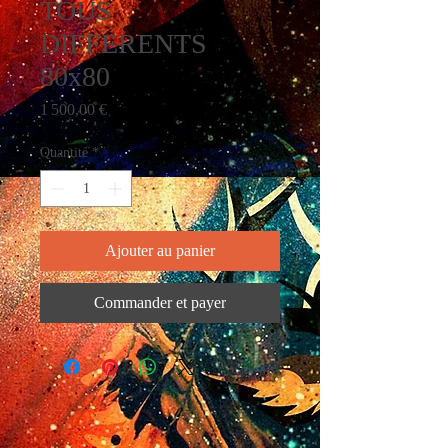
TOUS
DIFFERENTS
80x80
Prix
1 500,00 €
Quantité
*
Ajouter au panier
Commander et payer