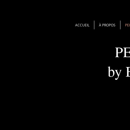
ACCUEIL
À PROPOS
PE
P
by 