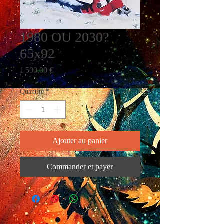
1980 OU 2030?
65x92
Prix
1 500,00 €
Quantité
*
Ajouter au panier
Commander et payer