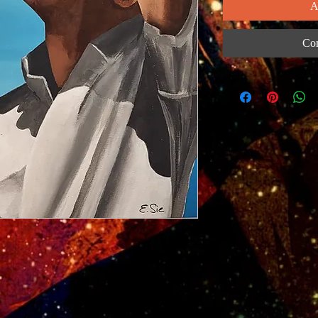
A
Com