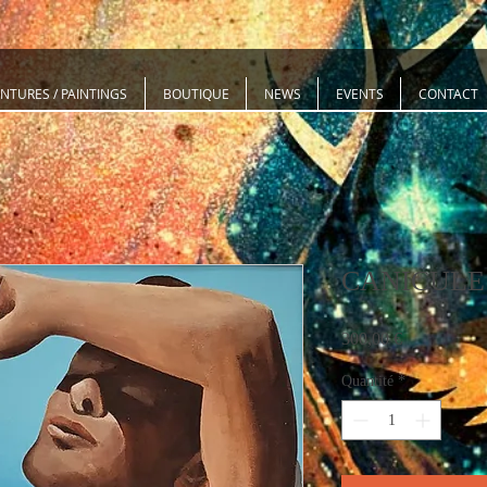
INTURES / PAINTINGS
BOUTIQUE
NEWS
EVENTS
CONTACT
CANICULE 
Prix
300,00 €
Quantité
*