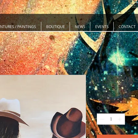
INTURES / PAINTINGS
BOUTIQUE
NEWS
EVENTS
CONTACT
LES FILLE
Prix
1 500,00 €
Quantité
*