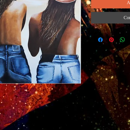
A
Com